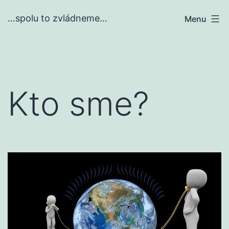
Prejsť
…spolu to zvládneme…
Menu
na
obsah
Kto sme?