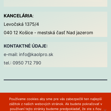
KANCELÁRIA
:
Levočská 1375/4
040 12 Košice - mestská časť Nad jazerom
KONTAKTNÉ ÚDAJE:
e-mail: info@kaolpro.sk
tel.: 0950 712 790
Cookies
Používame cookies aby sme pre vás zabezpečili ten najlepší
zážitok z našich webových stránok. Ak budete pokračovať v
Hrdo poháňa
WordPress
.
používaní tejto stránky budeme predpokladať, že ste s ňou